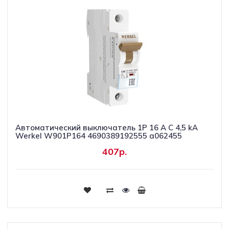
Автоматический выключатель 1P 16 A C 4,5 kА
Werkel W901P164 4690389192555 a062455
407р.
Купить