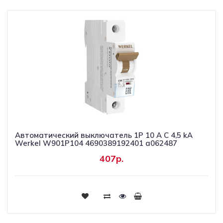
Автоматический выключатель 1P 10 A C 4,5 kА
Werkel W901P104 4690389192401 a062487
407р.
Купить