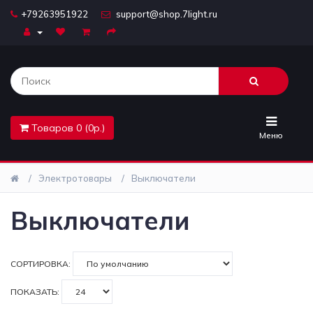
+79263951922
support@shop.7light.ru
Главная
Бра
Комплектующие
Товаров 0 (0р.)
Лайтбоксы
Меню
Лампочки
Электротовары
Выключатели
Люстры
Выключатели
Настольные
лампы
СОРТИРОВКА:
Предметы
ПОКАЗАТЬ:
интерьера