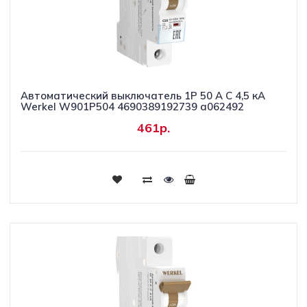
Автоматический выключатель 1P 50 A C 4,5 кА
Werkel W901P504 4690389192739 a062492
461р.
Купить