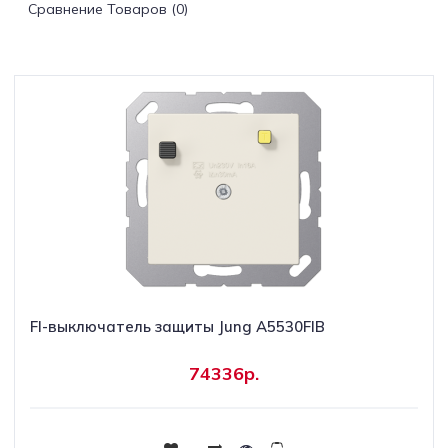
Сравнение Товаров (0)
Светильники
Светодиодная
подсветка
Споты
Торшеры
Трековые
системы
FI-выключатель защиты Jung A5530FIB
Уличные
светильники
74336р.
Электротовары
Купить