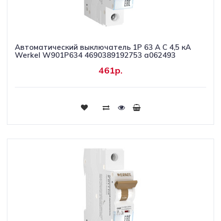
Автоматический выключатель 1P 63 A C 4,5 кА
Werkel W901P634 4690389192753 a062493
461р.
Купить