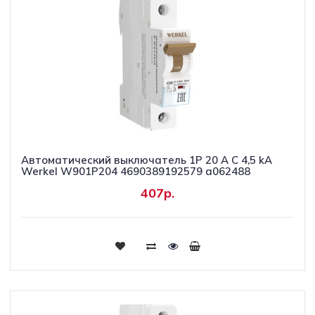
Автоматический выключатель 1P 20 A C 4,5 kА
Werkel W901P204 4690389192579 a062488
407р.
Купить