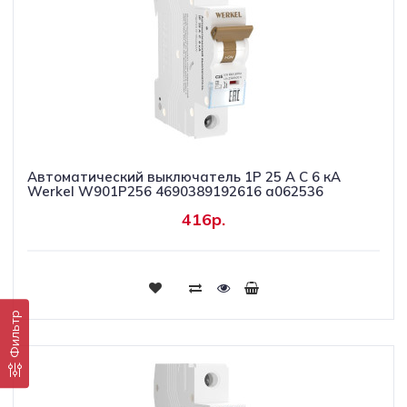
Автоматический выключатель 1P 25 A C 6 кА
Werkel W901P256 4690389192616 a062536
416р.
Купить
Фильтр