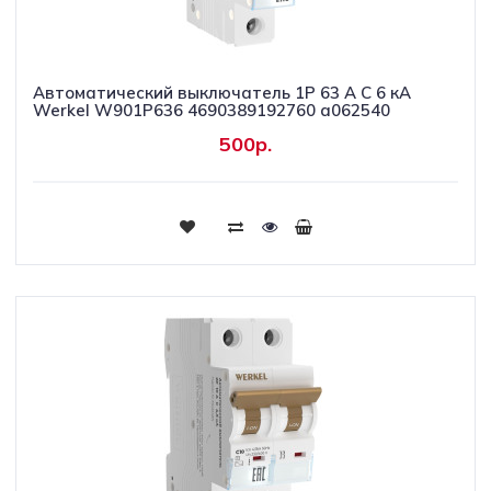
Автоматический выключатель 1P 63 A C 6 кА
Werkel W901P636 4690389192760 a062540
500р.
Купить