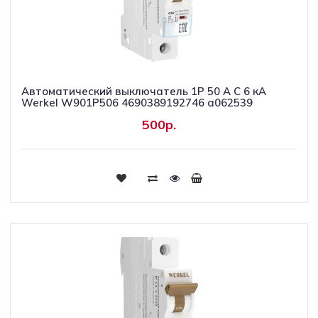
Автоматический выключатель 1P 50 A C 6 кА
Werkel W901P506 4690389192746 a062539
500р.
Купить