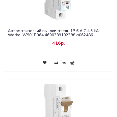
Автоматический выключатель 1P 6 A C 4,5 kА
Werkel W901P064 4690389192388 a062486
416р.
Купить