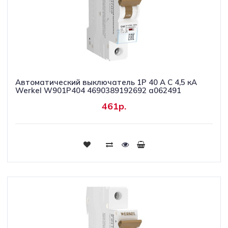
Автоматический выключатель 1P 40 A C 4,5 кА
Werkel W901P404 4690389192692 a062491
461р.
Купить