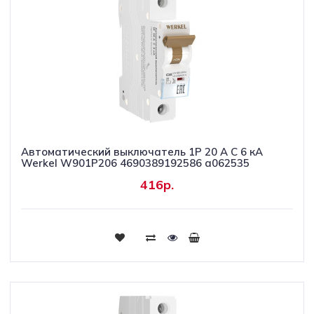
Автоматический выключатель 1P 20 A C 6 кА
Werkel W901P206 4690389192586 a062535
416р.
Купить