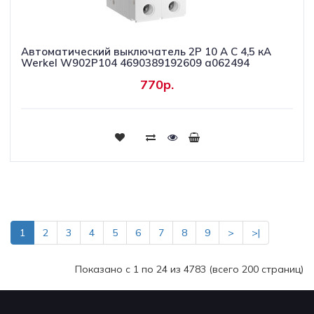
Автоматический выключатель 2P 10 A C 4,5 кА
Werkel W902P104 4690389192609 a062494
770р.
Купить
1
2
3
4
5
6
7
8
9
>
>|
Показано с 1 по 24 из 4783 (всего 200 страниц)