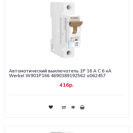
Автоматический выключатель 1P 16 A C 6 кА
Werkel W901P166 4690389192562 a062457
416р.
Купить