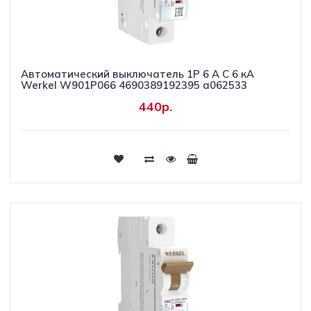
Автоматический выключатель 1P 6 A C 6 кА
Werkel W901P066 4690389192395 a062533
440р.
Купить