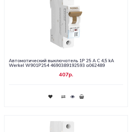
Автоматический выключатель 1P 25 A C 4,5 kА
Werkel W901P254 4690389192593 a062489
407р.
Купить