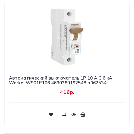
Автоматический выключатель 1P 10 A C 6 кА
Werkel W901P106 4690389192548 a062534
416р.
Купить