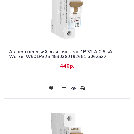
Автоматический выключатель 1P 32 A C 6 кА
Werkel W901P326 4690389192661 a062537
440р.
Купить