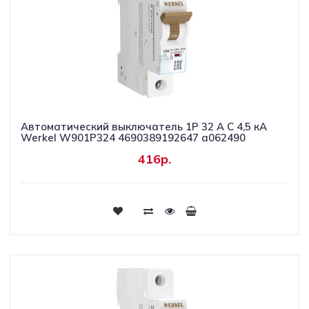
Автоматический выключатель 1P 32 A C 4,5 кА
Werkel W901P324 4690389192647 a062490
416р.
Купить