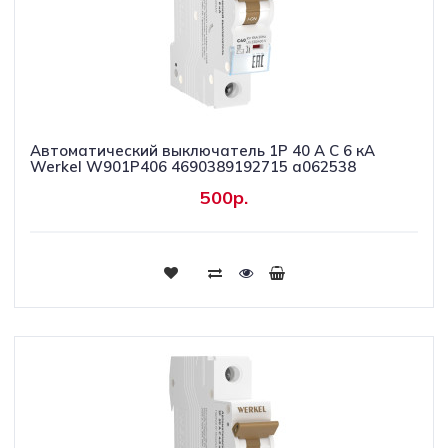
Автоматический выключатель 1P 40 A C 6 кА
Werkel W901P406 4690389192715 a062538
500р.
Купить