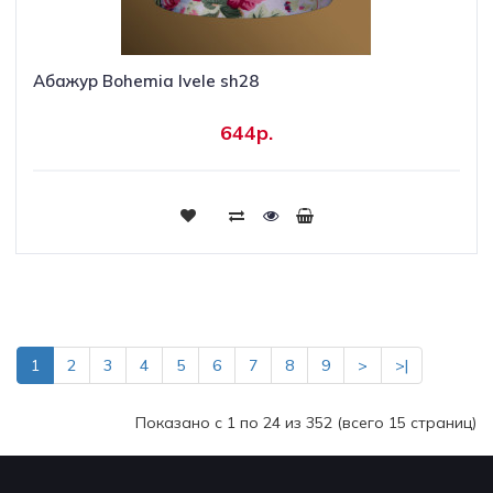
Абажур Bohemia Ivele sh28
644р.
Купить
1
2
3
4
5
6
7
8
9
>
>|
Показано с 1 по 24 из 352 (всего 15 страниц)