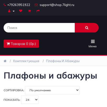
+79263951922
support@shop.7light.ru
Главная
Бра
Комплектующие
Товаров 0 (0р.)
Лайтбоксы
Меню
Лампочки
Комплектующие
Плафоны И Абажуры
Люстры
Плафоны и абажуры
Настольные
лампы
СОРТИРОВКА:
Предметы
ПОКАЗАТЬ:
интерьера