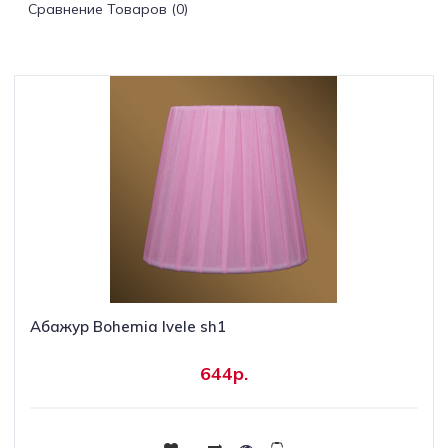
Сравнение Товаров (0)
Светильники
Светодиодная
подсветка
Споты
Торшеры
Трековые
системы
Абажур Bohemia Ivele sh1
Уличные
светильники
644р.
Электротовары
Купить