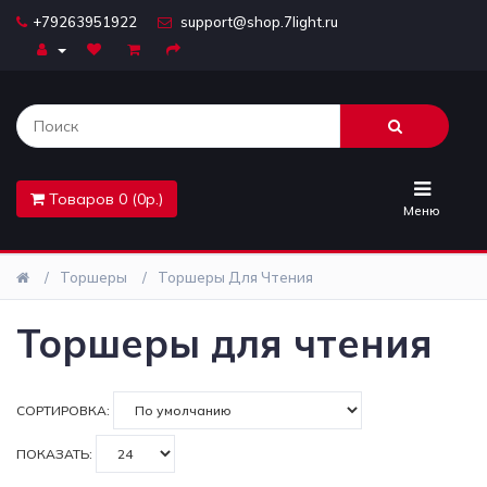
+79263951922
support@shop.7light.ru
Главная
Бра
Комплектующие
Товаров 0 (0р.)
Лайтбоксы
Меню
Лампочки
Торшеры
Торшеры Для Чтения
Люстры
Торшеры для чтения
Настольные
лампы
СОРТИРОВКА:
Предметы
ПОКАЗАТЬ:
интерьера