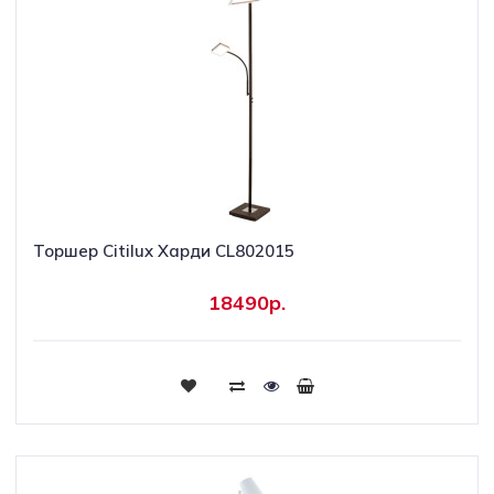
Торшер Citilux Харди CL802015
18490р.
Купить