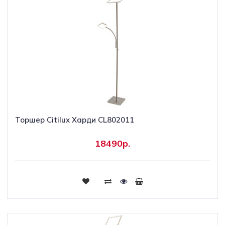
Торшер Citilux Харди CL802011
18490р.
Купить