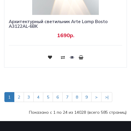
Архитектурный светильник Arte Lamp Bosto
A3122AL-6BK
1690р.
Купить
1
2
3
4
5
6
7
8
9
>
>|
Показано с 1 по 24 из 14028 (всего 585 страниц)