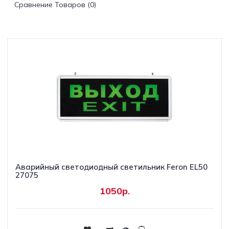
Сравнение Товаров (0)
Светильники
Светодиодная
подсветка
Споты
Торшеры
Трековые
системы
Аварийный светодиодный светильник Feron EL50
Уличные
27075
светильники
1050р.
Электротовары
Купить