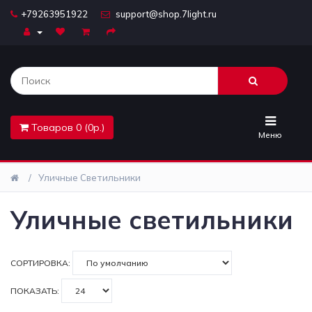
+79263951922
support@shop.7light.ru
Главная
Бра
Комплектующие
Товаров 0 (0р.)
Лайтбоксы
Меню
Лампочки
Уличные Светильники
Люстры
Уличные светильники
Настольные
лампы
СОРТИРОВКА:
Предметы
ПОКАЗАТЬ:
интерьера