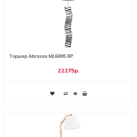
Торшер Abrasax ML6895 BP
22275р.
Купить