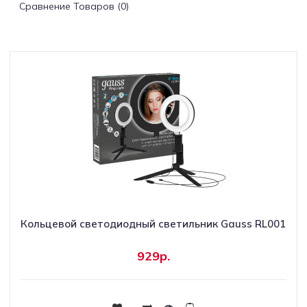
Сравнение Товаров (0)
Светильники
Светодиодная
подсветка
Споты
Торшеры
Трековые
системы
Кольцевой светодиодный светильник Gauss RL001
Уличные
светильники
929р.
Электротовары
Купить