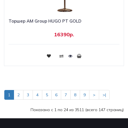
Торшер AM Group HUGO PT GOLD
16390р.
Купить
1
2
3
4
5
6
7
8
9
>
>|
Показано с 1 по 24 из 3511 (всего 147 страниц)