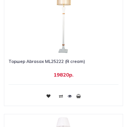
Торшер Abrasax ML25222 (R cream)
19820р.
Купить