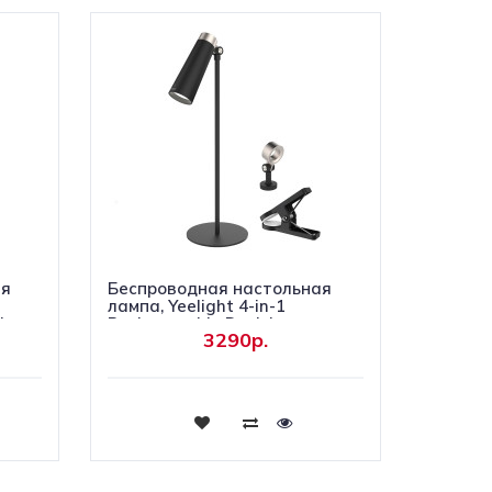
ая
Беспроводная настольная
лампа, Yeelight 4-in-1
le
Rechargeable Desk Lamp,
3290р.
YLYTD-0011
Купить