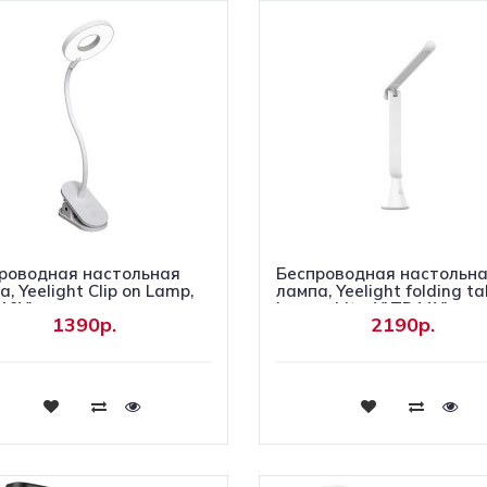
роводная настольная
Беспроводная настольн
, Yeelight Clip on Lamp,
лампа, Yeelight folding ta
10YL
lamp white, YLTD11YL
1390р.
2190р.
Купить
Купить