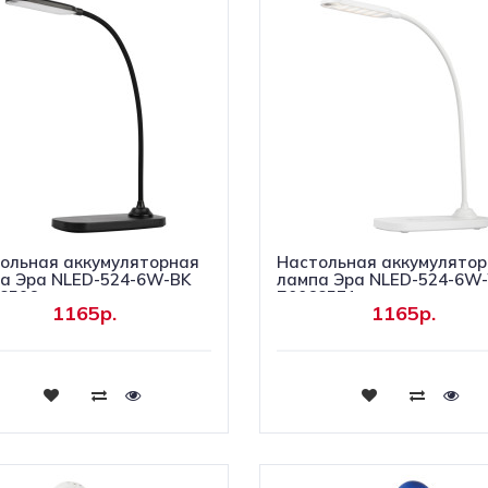
ольная аккумуляторная
Настольная аккумулято
а Эра NLED-524-6W-BK
лампа Эра NLED-524-6W
8596
Б0068571
1165р.
1165р.
Купить
Купить