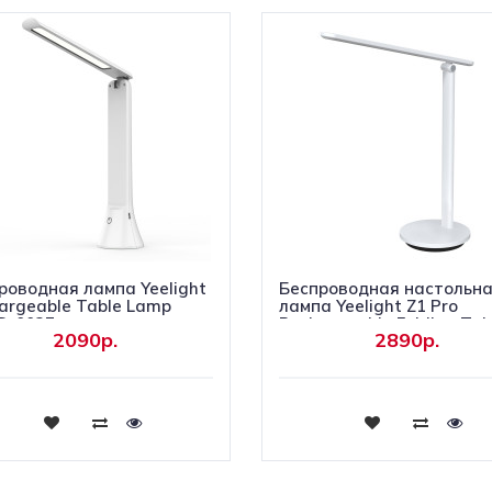
роводная лампа Yeelight
Беспроводная настольн
argeable Table Lamp
лампа Yeelight Z1 Pro
D-0027
Rechargeable Folding Tab
2090р.
2890р.
Купить
Купить