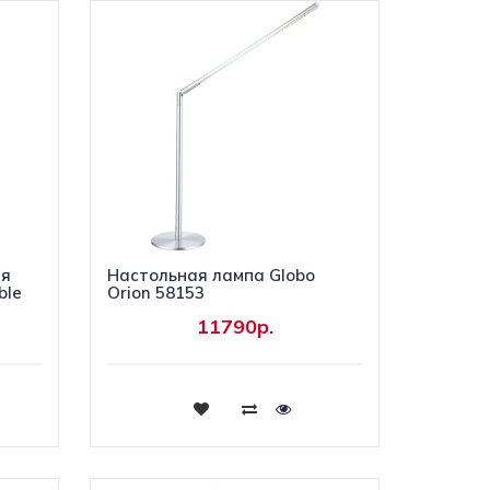
ая
Наcтольная лампа Globo
ble
Orion 58153
11790р.
Купить