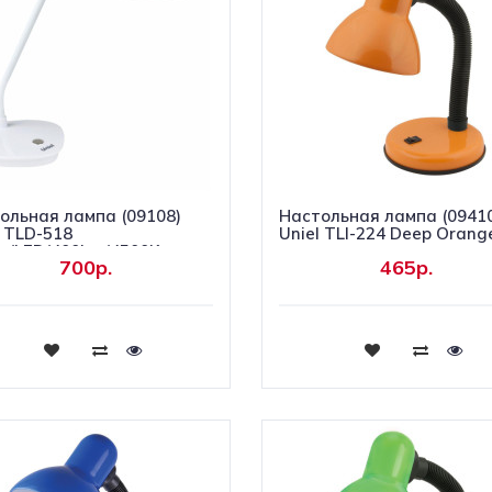
ольная лампа (09108)
Настольная лампа (0941
l TLD-518
Uniel TLI-224 Deep Orang
e/LED/400Lm/4500K
700р.
465р.
Купить
Купить