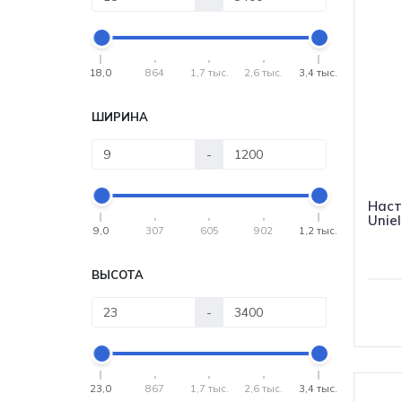
18,0
864
1,7 тыс.
2,6 тыс.
3,4 тыс.
ШИРИНА
-
Наст
Unie
9,0
307
605
902
1,2 тыс.
ВЫСОТА
-
23,0
867
1,7 тыс.
2,6 тыс.
3,4 тыс.