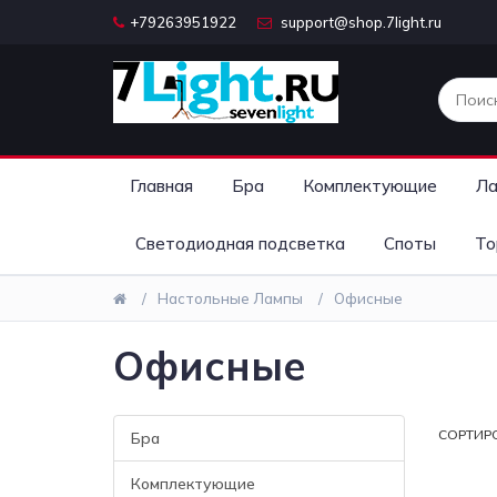
+79263951922
support@shop.7light.ru
Главная
Бра
Комплектующие
Ла
Светодиодная подсветка
Споты
То
Настольные Лампы
Офисные
Офисные
СОРТИР
Бра
Комплектующие