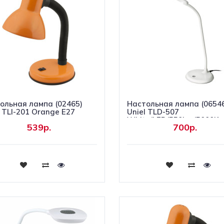
ольная лампа (02465)
Настольная лампа (0654
l TLI-201 Orange E27
Uniel TLD-507
White/LED/550Lm/5000K
539р.
700р.
Купить
Купить