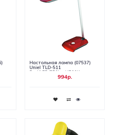
6)
Настольная лампа (07537)
Uniel TLD-511
Red/LED/550Lm/4500K
994р.
Купить