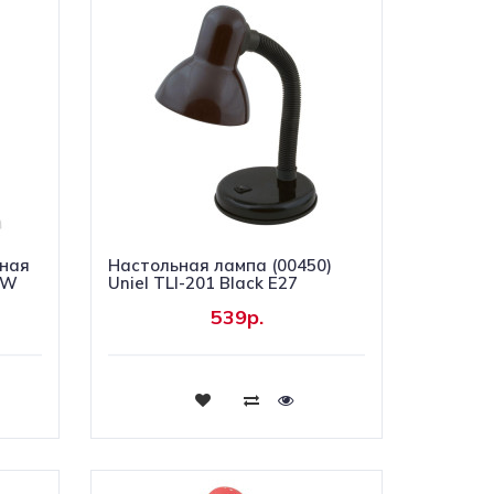
рная
Настольная лампа (00450)
-W
Uniel TLI-201 Black E27
539р.
Купить