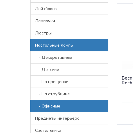
Лайтбоксы
Лампочки
Люстры
Настольные лампы
- Декоративные
- Детские
Бесп
- На прищепке
Rech
YLYT
- На струбцине
- Офисные
Предметы интерьера
Светильники