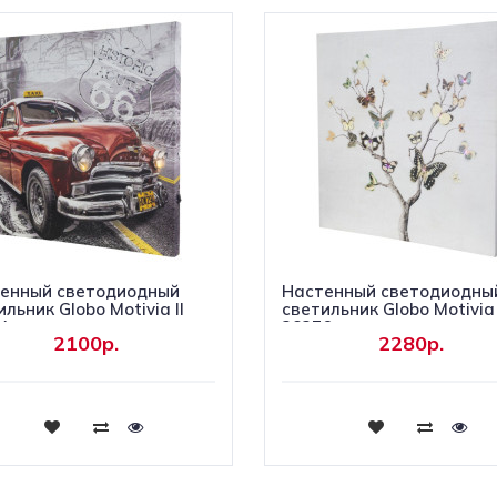
енный светодиодный
Настенный светодиодны
льник Globo Motivia II
светильник Globo Motivia 
4
28376
2100р.
2280р.
Купить
Купить