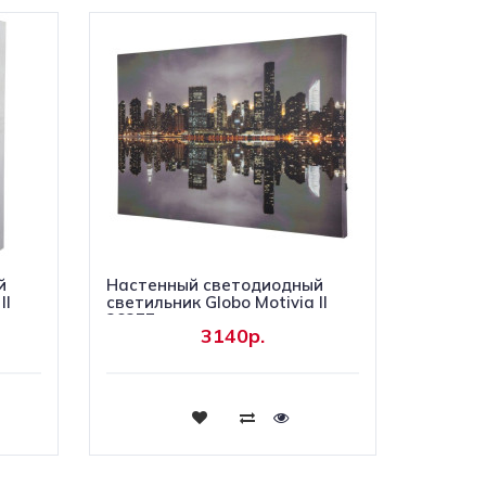
й
Настенный светодиодный
II
светильник Globo Motivia II
28377
3140р.
Купить