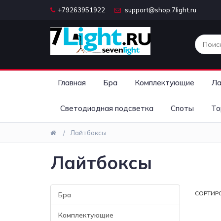
+79263951922
support@shop.7light.ru
Главная
Бра
Комплектующие
Ла
Светодиодная подсветка
Споты
То
Лайтбоксы
Лайтбоксы
СОРТИР
Бра
Комплектующие