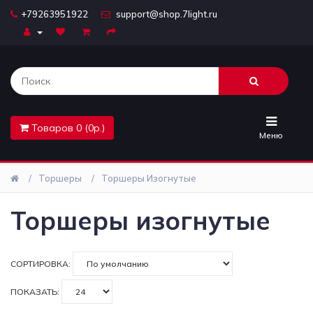
+79263951922
support@shop.7light.ru
Главная
Бра
Комплектующие
Товаров 0 (0р.)
Лайтбоксы
Меню
Лампочки
Торшеры
Торшеры Изогнутые
Люстры
Торшеры изогнутые
Настольные
лампы
СОРТИРОВКА:
Предметы
ПОКАЗАТЬ:
интерьера