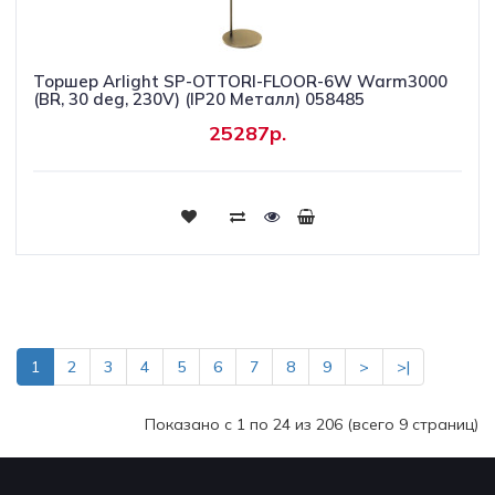
Торшер Arlight SP-OTTORI-FLOOR-6W Warm3000
(BR, 30 deg, 230V) (IP20 Металл) 058485
25287р.
Купить
1
2
3
4
5
6
7
8
9
>
>|
Показано с 1 по 24 из 206 (всего 9 страниц)