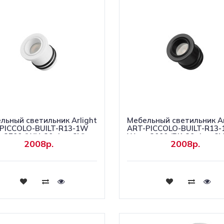
льный светильник Arlight
Мебельный светильник Ar
PICCOLO-BUILT-R13-1W
ART-PICCOLO-BUILT-R13
2700 (WH, 30 deg, 3V)
Warm3000 (BK, 30 deg, 3V
2008р.
2008р.
0 Металл) 061668
(IP40 Металл) 061671
Купить
Купить