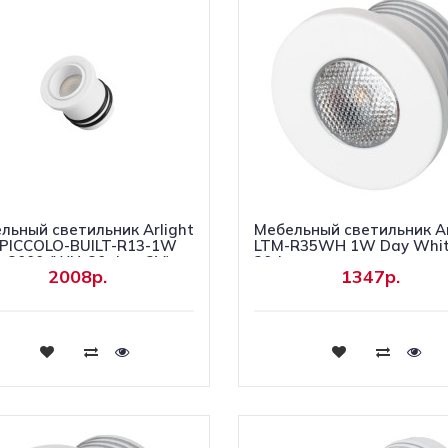
льный светильник Arlight
Мебельный светильник Ar
PICCOLO-BUILT-R13-1W
LTM-R35WH 1W Day Whi
3000 (WH, 30 deg, 3V)
30deg
2008р.
1347р.
0 Металл) 061666
Купить
Купить