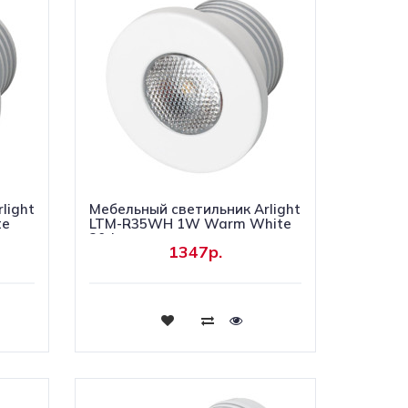
light
Мебельный светильник Arlight
te
LTM-R35WH 1W Warm White
30deg
1347р.
Купить