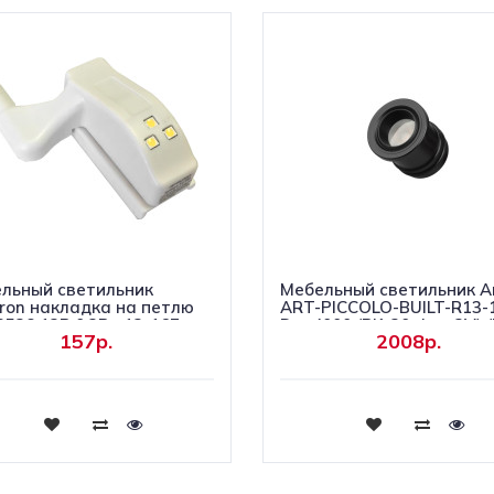
льный светильник
Мебельный светильник Ar
ron накладка на петлю
ART-PICCOLO-BUILT-R13
528 12В 0,3Вт 12-167
Day4000 (BK, 30 deg, 3V) 
157р.
2008р.
Металл) 062236
Купить
Купить