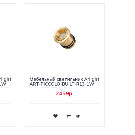
light
Мебельный светильник Arlight
-1W
ART-PICCOLO-BUILT-R13-1W
(IP40
Day4000 (BRS, 30 deg, 3V)
2459р.
(IP40 Металл) 062244
Купить