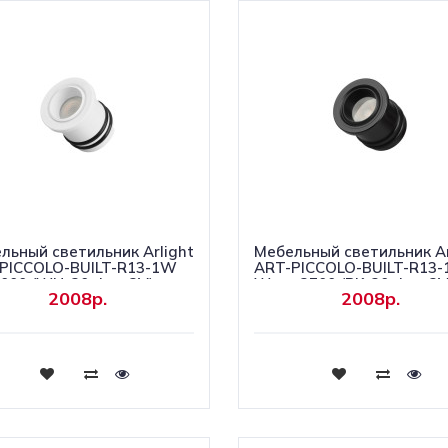
льный светильник Arlight
Мебельный светильник Ar
PICCOLO-BUILT-R13-1W
ART-PICCOLO-BUILT-R13
000 (WH, 30 deg, 3V)
Warm2700 (BK, 30 deg, 3V
2008р.
2008р.
0 Металл) 062246
(IP40 Металл) 061673
Купить
Купить