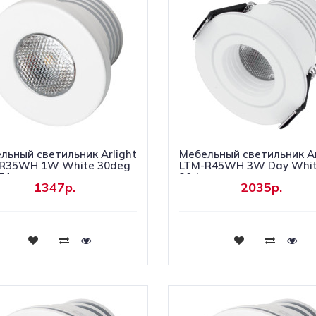
льный светильник Arlight
Мебельный светильник Ar
R35WH 1W White 30deg
LTM-R45WH 3W Day Whi
51
30deg
1347р.
2035р.
Купить
Купить