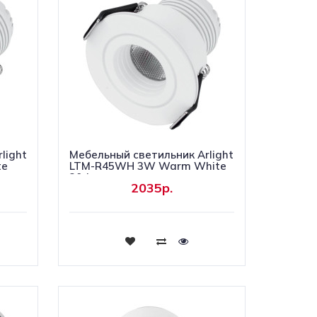
light
Мебельный светильник Arlight
te
LTM-R45WH 3W Warm White
30deg
2035р.
Купить