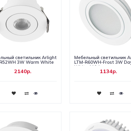
льный светильник Arlight
Мебельный светильник Ar
-R52WH 3W Warm White
LTM-R60WH-Frost 3W Da
g
White 110deg
2140р.
1134р.
Купить
Купить