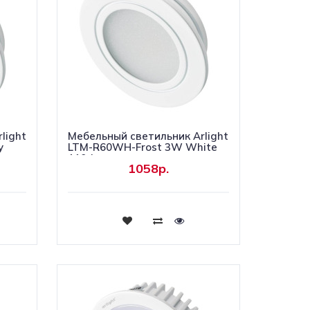
light
Мебельный светильник Arlight
y
LTM-R60WH-Frost 3W White
110deg
1058р.
Купить