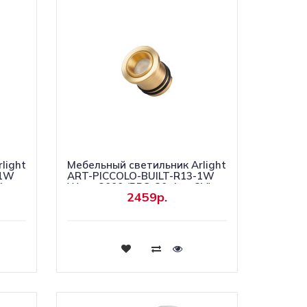
light
Мебельный светильник Arlight
-1W
ART-PICCOLO-BUILT-R13-1W
)
Warm3000 (BRS, 30 deg, 3V)
2459р.
(IP40 Металл) 061674
Купить