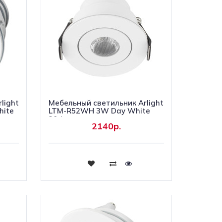
light
Мебельный светильник Arlight
ite
LTM-R52WH 3W Day White
30deg
2140р.
Купить