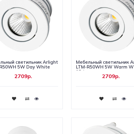
льный светильник Arlight
Мебельный светильник Ar
R50WH 5W Day White
LTM-R50WH 5W Warm Wh
g
25deg
2709р.
2709р.
Купить
Купить