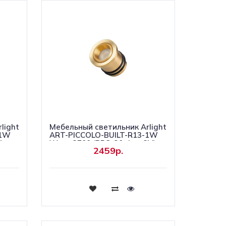
light
Мебельный светильник Arlight
-1W
ART-PICCOLO-BUILT-R13-1W
)
Warm2700 (BRS, 30 deg, 3V)
2459р.
(IP40 Металл) 061675
Купить