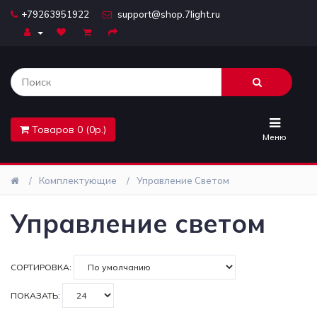
+79263951922
support@shop.7light.ru
Главная
Бра
Комплектующие
Товаров 0 (0р.)
Лайтбоксы
Меню
Лампочки
Комплектующие
Управление Светом
Люстры
Управление светом
Настольные
лампы
СОРТИРОВКА:
Предметы
ПОКАЗАТЬ:
интерьера