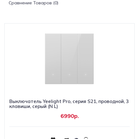
Сравнение Товаров (0)
Светильники
Светодиодная
подсветка
Споты
Торшеры
Трековые
системы
Выключатель Yeelight Pro, серия S21, проводной, 3
Уличные
клавиши, серый (N L)
светильники
6990р.
Электротовары
Купить