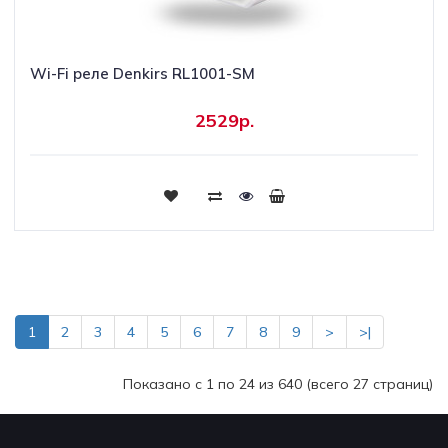
Wi-Fi реле Denkirs RL1001-SM
2529р.
Купить
1
2
3
4
5
6
7
8
9
>
>|
Показано с 1 по 24 из 640 (всего 27 страниц)