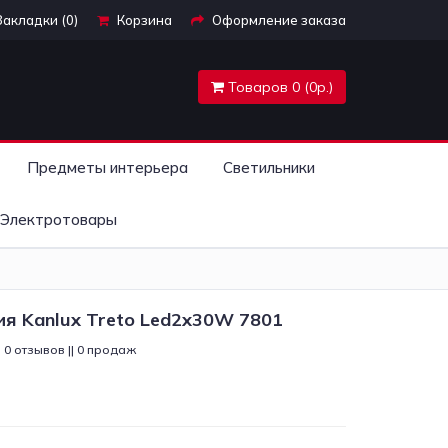
Закладки (0)
Корзина
Оформление заказа
Товаров 0 (0р.)
Предметы интерьера
Светильники
Электротовары
я Kanlux Treto Led2x30W 7801
0 отзывов || 0 продаж