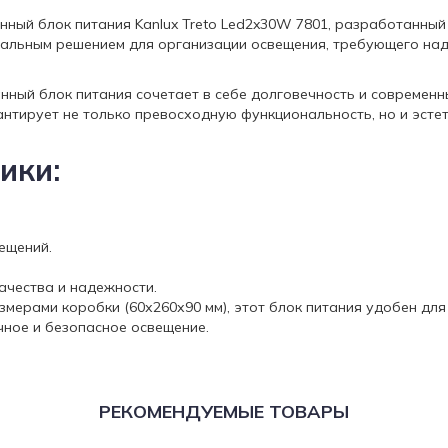
ный блок питания Kanlux Treto Led2x30W 7801, разработанный
деальным решением для организации освещения, требующего н
нный блок питания сочетает в себе долговечность и современ
антирует не только превосходную функциональность, но и эсте
ики:
мещений.
ачества и надежности.
змерами коробки (60х260х90 мм), этот блок питания удобен дл
чное и безопасное освещение.
РЕКОМЕНДУЕМЫЕ ТОВАРЫ