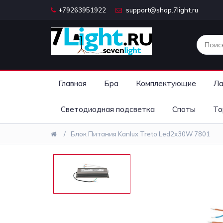
+79263951922
support@shop.7light.ru
Главная
Бра
Комплектующие
Ла
Светодиодная подсветка
Споты
То
Блок Питания Kanlux Treto Led2x30W 7801