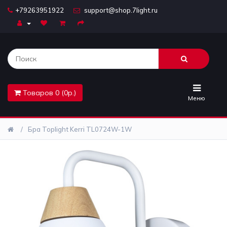
+79263951922
support@shop.7light.ru
Главная
Бра
Комплектующие
Товаров 0 (0р.)
Лайтбоксы
Меню
Лампочки
Бра Toplight Kerri TL0724W-1W
Люстры
Настольные
лампы
Предметы
интерьера