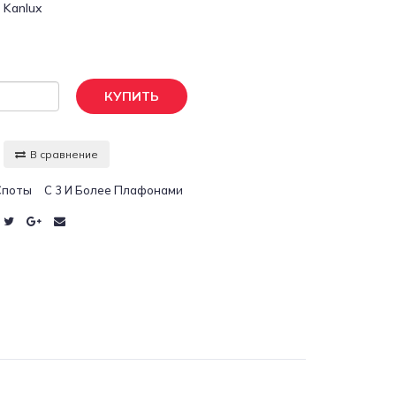
:
Kanlux
КУПИТЬ
В сравнение
Споты
С 3 И Более Плафонами