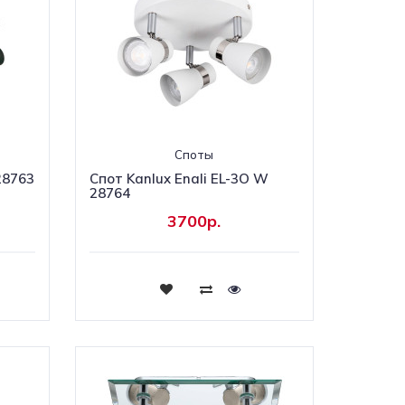
Споты
 28763
Cпот Kanlux Enali EL-3O W
28764
3700р.
Купить