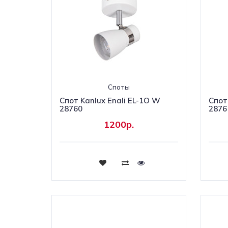
Споты
Cпот Kanlux Enali EL-1O W
Спот 
28760
2876
1200р.
Купить