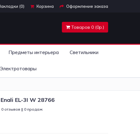
Закладки (0)
Корзина
Оформление заказа
Товаров 0 (0р.)
Предметы интерьера
Светильники
Электротовары
Enali EL-3I W 28766
0 отзывов || 0 продаж