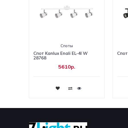
Споты
Cпот Kanlux Enali EL-4I W
Cпот 
28768
5610р.
Купить