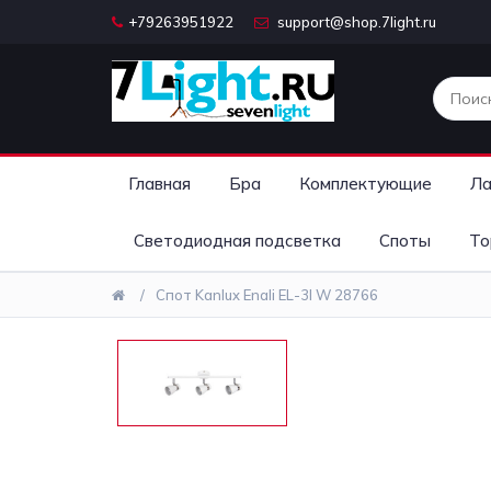
+79263951922
support@shop.7light.ru
Главная
Бра
Комплектующие
Ла
Светодиодная подсветка
Споты
То
Cпот Kanlux Enali EL-3I W 28766