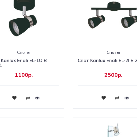
Споты
Споты
Kanlux Enali EL-1O B
Cпот Kanlux Enali EL-2I B
1
1100р.
2500р.
Купить
Купить