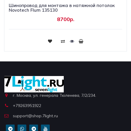
Шинопровод для монтажа в натяжной потолок
Novotech Flum 135130
8700р.
г. Москва, ул. генерала Тюленева, 7/2/234.
+79263951922
support@shop.7light.ru