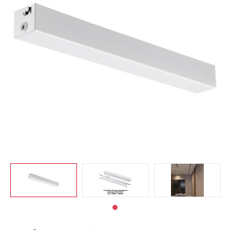
Светильники
Светодиодная
подсветка
Споты
Торшеры
Трековые
системы
Уличные
светильники
Электротовары