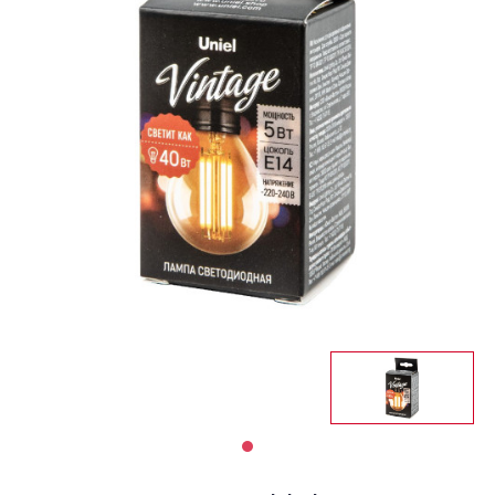
Светильники
Светодиодная
подсветка
Споты
Торшеры
Трековые
системы
Уличные
светильники
Электротовары