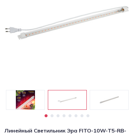
Светильники
Светодиодная
подсветка
Споты
Торшеры
Трековые
системы
Уличные
светильники
Электротовары
Линейный Светильник Эра FITO-10W-Т5-RB-