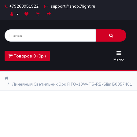
+79263951922
support@shop.7light.ru
Главная
Бра
Комплектующие
Товаров 0 (0р.)
Лайтбоксы
Меню
Лампочки
Линейный Светильник Эра FITO-10W-Т5-RB-Slim Б0057401
Люстры
Настольные
лампы
Предметы
интерьера