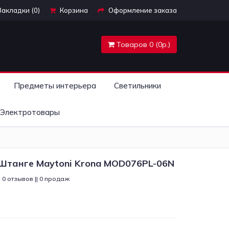
Закладки (0)
Корзина
Оформление заказа
Товаров 0 (0р.)
Предметы интерьера
Светильники
Электротовары
Штанге Maytoni Krona MOD076PL-06N
0 отзывов || 0 продаж