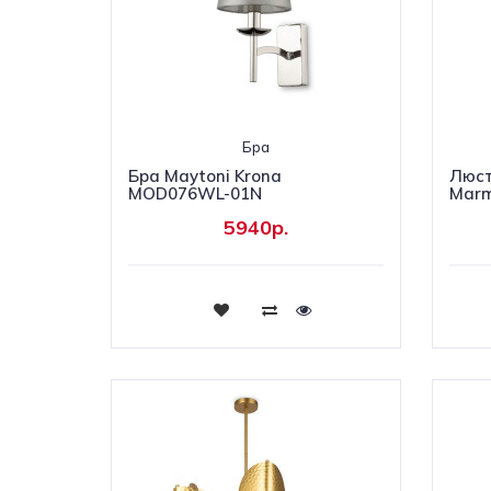
Бра
Бра Maytoni Krona
Люст
MOD076WL-01N
Marm
5940р.
Купить