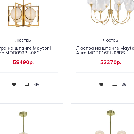
Люстры
Люстры
ра на штанге Maytoni
Люстра на штанге Mayto
o MOD099PL-06G
Aura MOD016PL-08BS
58490р.
52270р.
Купить
Купить