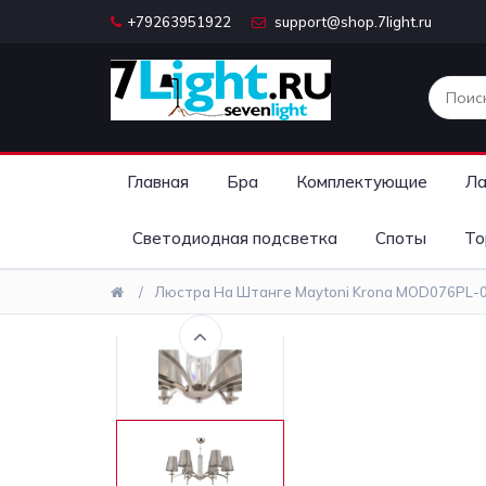
+79263951922
support@shop.7light.ru
Главная
Бра
Комплектующие
Ла
Светодиодная подсветка
Споты
То
Люстра На Штанге Maytoni Krona MOD076PL-