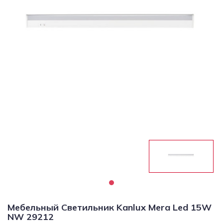
Светильники
Светодиодная
подсветка
Споты
Торшеры
Трековые
системы
Уличные
светильники
Электротовары
Мебельный Светильник Kanlux Mera Led 15W
NW 29212