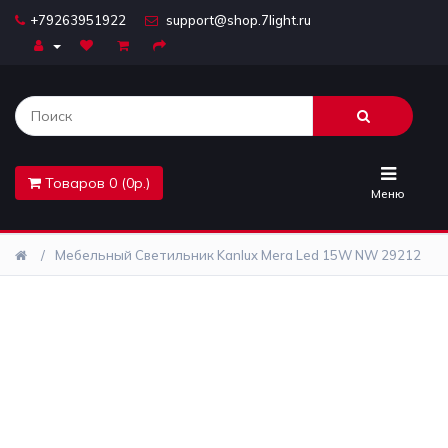
+79263951922
support@shop.7light.ru
Главная
Бра
Комплектующие
Товаров 0 (0р.)
Лайтбоксы
Меню
Лампочки
Мебельный Светильник Kanlux Mera Led 15W NW 29212
Люстры
Настольные
лампы
Предметы
интерьера