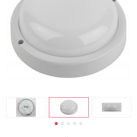
Светильники
Светодиодная
подсветка
Споты
Торшеры
Трековые
системы
Уличные
светильники
Электротовары