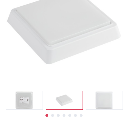
Светильники
Светодиодная
подсветка
Споты
Торшеры
Трековые
системы
Уличные
светильники
Электротовары