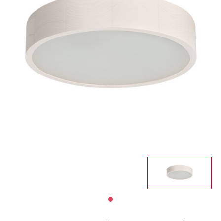
Светильники
Светодиодная
подсветка
Споты
Торшеры
Трековые
системы
Уличные
светильники
Электротовары