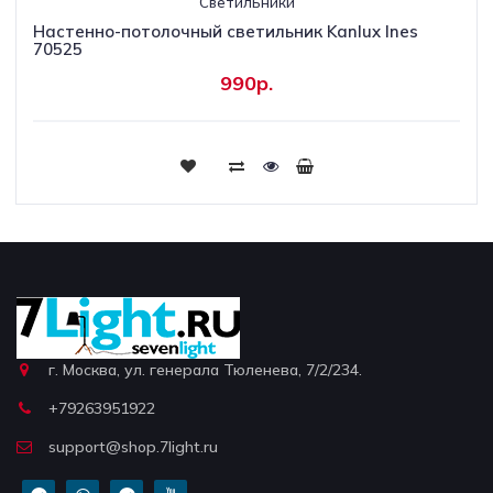
Светильники
Настенно-потолочный светильник Kanlux Ines
70525
990р.
г. Москва, ул. генерала Тюленева, 7/2/234.
+79263951922
support@shop.7light.ru