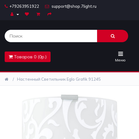
+79263951922
support@shop.7light.ru
Главная
Бра
Комплектующие
Товаров 0 (0р.)
Лайтбоксы
Меню
Лампочки
Настенный Светильник Eglo Grafik 91245
Люстры
Настольные
лампы
Предметы
интерьера