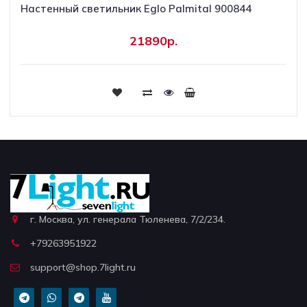
Настенный светильник Eglo Palmital 900844
21890р.
г. Москва, ул. генерала Тюленева, 7/2/234.
+79263951922
support@shop.7light.ru