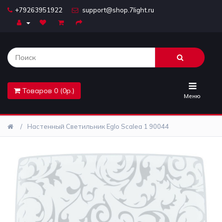
+79263951922
support@shop.7light.ru
Главная
Бра
Комплектующие
Товаров 0 (0р.)
Лайтбоксы
Меню
Лампочки
Настенный Светильник Eglo Scalea 1 90044
Люстры
Настольные
лампы
Предметы
интерьера