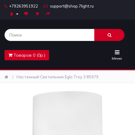
+79263951922
support@shop.7light.ru
Главная
Бра
Комплектующие
Товаров 0 (0р.)
Лайтбоксы
Меню
Лампочки
Настенный Светильник Eglo Troy 3 85979
Люстры
Настольные
лампы
Предметы
интерьера