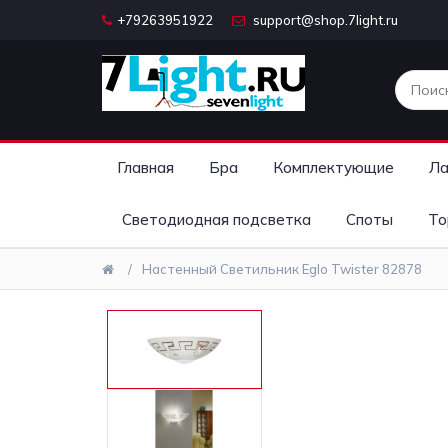
+79263951922
support@shop.7light.ru
Главная
Бра
Комплектующие
Ла
Светодиодная подсветка
Споты
То
Настенный Светильник Eglo Twister 82878