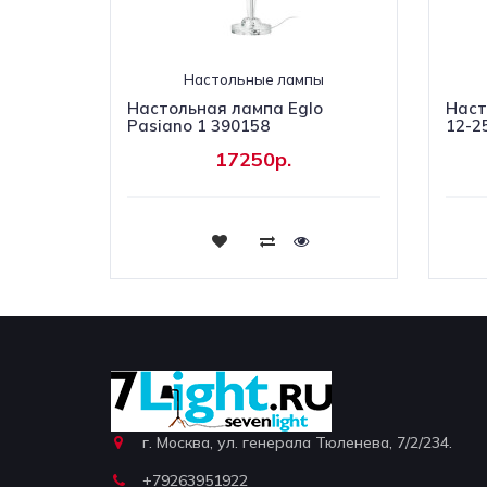
Настольные лампы
Настольная лампа Eglo
Наст
Pasiano 1 390158
12-2
17250р.
Купить
г. Москва, ул. генерала Тюленева, 7/2/234.
+79263951922