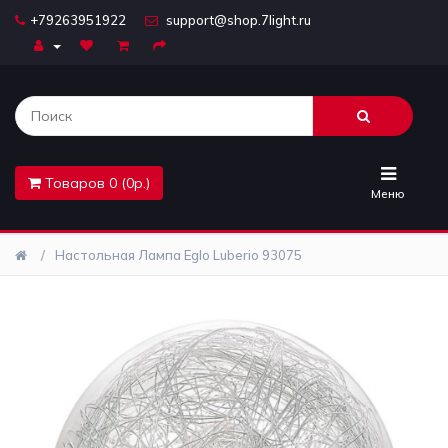
+79263951922
support@shop.7light.ru
Главная
Бра
Комплектующие
Товаров 0 (0р.)
Лайтбоксы
Меню
Лампочки
Настольная Лампа Eglo Luberio 93075
Люстры
Настольные
лампы
Предметы
интерьера