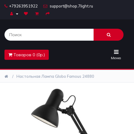
+79263951922
support@shop.7light.ru
Главная
Бра
Комплектующие
Товаров 0 (0р.)
Лайтбоксы
Меню
Лампочки
Настольная Лампа Globo Famous 24880
Люстры
Настольные
лампы
Предметы
интерьера