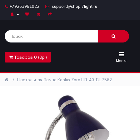
+79263951922
support@shop.7light.ru
Главная
Бра
Комплектующие
Товаров 0 (0р.)
Лайтбоксы
Меню
Лампочки
Настольная Лампа Kanlux Zara HR-40-BL 7562
Люстры
Настольные
лампы
Предметы
интерьера