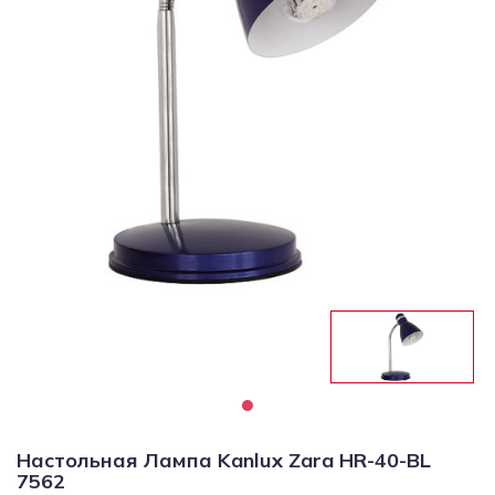
Светильники
Светодиодная
подсветка
Споты
Торшеры
Трековые
системы
Уличные
светильники
Электротовары
Настольная Лампа Kanlux Zara HR-40-BL
7562