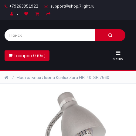
+79263951922
support@shop.7light.ru
Главная
Бра
Комплектующие
Товаров 0 (0р.)
Лайтбоксы
Меню
Лампочки
Настольная Лампа Kanlux Zara HR-40-SR 7560
Люстры
Настольные
лампы
Предметы
интерьера