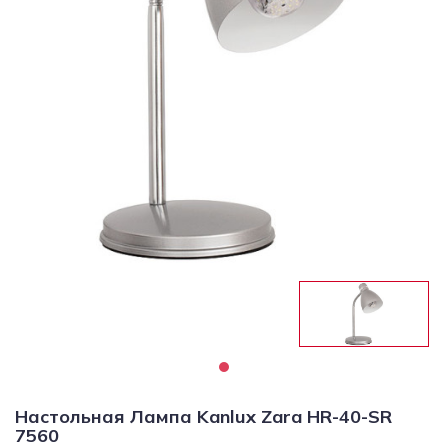
Светильники
Светодиодная
подсветка
Споты
Торшеры
Трековые
системы
Уличные
светильники
Электротовары
Настольная Лампа Kanlux Zara HR-40-SR
7560