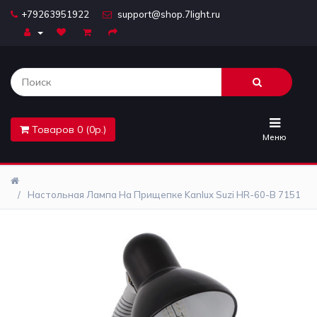
+79263951922
support@shop.7light.ru
Главная
Бра
Комплектующие
Товаров 0 (0р.)
Лайтбоксы
Меню
Лампочки
Настольная Лампа На Прищепке Kanlux Suzi HR-60-B 7151
Люстры
Настольные
лампы
Предметы
интерьера