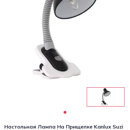
Светильники
Светодиодная
подсветка
Споты
Торшеры
Трековые
системы
Уличные
светильники
Электротовары
Настольная Лампа На Прищепке Kanlux Suzi