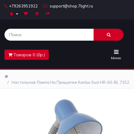
+79263951922
support@shop.7light.ru
Главная
Бра
Комплектующие
Товаров 0 (0р.)
Лайтбоксы
Меню
Лампочки
Настольная Лампа На Прищепке Kanlux Suzi HR-60-BL 7152
Люстры
Настольные
лампы
Предметы
интерьера