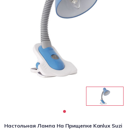
Светильники
Светодиодная
подсветка
Споты
Торшеры
Трековые
системы
Уличные
светильники
Электротовары
Настольная Лампа На Прищепке Kanlux Suzi