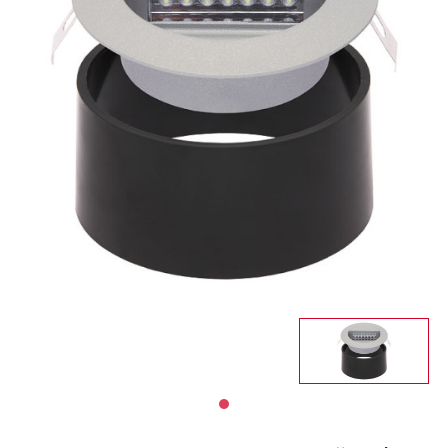
Светильники
Светодиодная
подсветка
Споты
Торшеры
Трековые
системы
Уличные
светильники
Электротовары