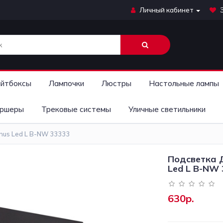
Личный кабинет
йтбоксы
Лампочки
Люстры
Настольные лампы
ршеры
Трековые системы
Уличные светильники
nus Led L B-NW 33333
Подсветка Д
Led L B-NW
630р.