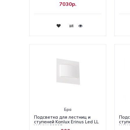
7030р.
Купить
Бра
Подсветка для лестниц и
Подс
ступеней Kanlux Erinus Led LL
ступе
W-NW 33325
W-W