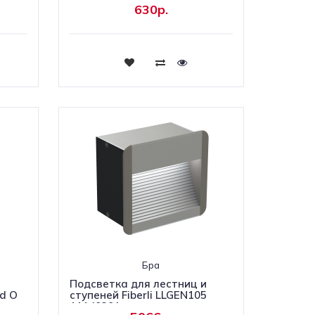
630р.
Купить
Бра
и
Подсветка для лестниц и
ed O
ступеней Fiberli LLGEN105
11140301