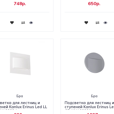
748р.
650р.
Купить
Купить
Бра
Бра
ветка для лестниц и
Подсветка для лестниц 
ней Kanlux Erinus Led LL
ступеней Kanlux Erinus L
W 33324
GR-NW 33329