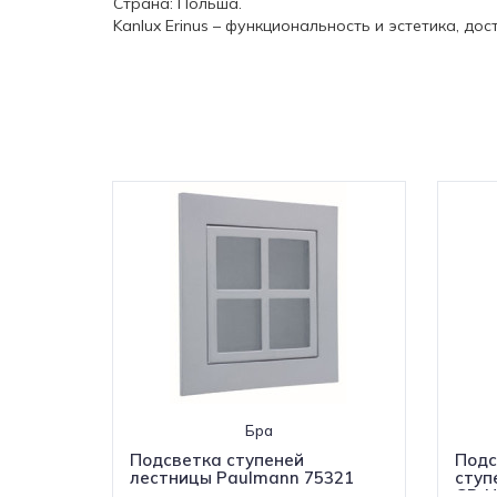
Страна: Польша.
Kanlux Erinus – функциональность и эстетика, до
Бра
Подсветка ступеней
Подс
лестницы Paulmann 75321
ступе
GR-N