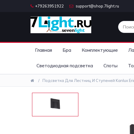
+79263951922
support@shop.7light.ru
Главная
Бра
Комплектующие
Ла
Светодиодная подсветка
Споты
То
Подсветка Для Лестниц И Ступеней Kanlux Eri