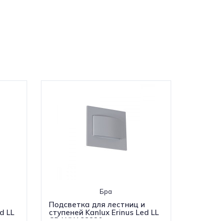
Бра
и
Подсветка для лестниц и
d LL
ступеней Kanlux Erinus Led LL
GR-WW 33330