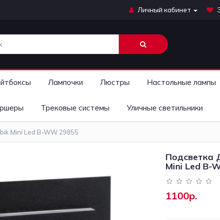
Личный кабинет
йтбоксы
Лампочки
Люстры
Настольные лампы
ршеры
Трековые системы
Уличные светильники
bik Mini Led B-WW 29855
Подсветка Д
Mini Led B
1100р.