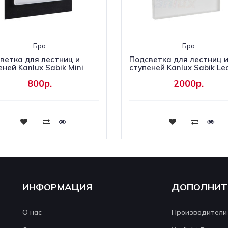
Бра
Бра
ветка для лестниц и
Подсветка для лестниц 
еней Kanlux Sabik Mini
ступеней Kanlux Sabik Le
B-NW 29854
B-NW 29858
800р.
2000р.
Купить
Купить
ИНФОРМАЦИЯ
ДОПОЛНИТ
О нас
Производители