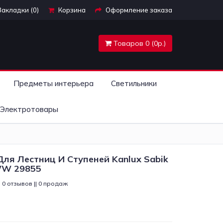
Закладки (0)
Корзина
Оформление заказа
Товаров 0 (0р.)
Предметы интерьера
Светильники
Электротовары
ля Лестниц И Ступеней Kanlux Sabik
-WW 29855
0 отзывов || 0 продаж