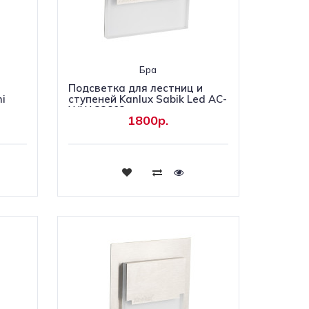
Бра
и
Подсветка для лестниц и
ni
ступеней Kanlux Sabik Led AC-
WW 23802
1800р.
Купить