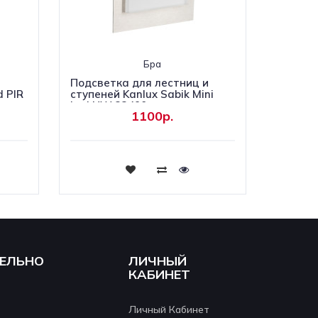
Бра
и
Подсветка для лестниц и
d PIR
ступеней Kanlux Sabik Mini
Led NW 32490
1100р.
Купить
ЕЛЬНО
ЛИЧНЫЙ
КАБИНЕТ
Личный Кабинет