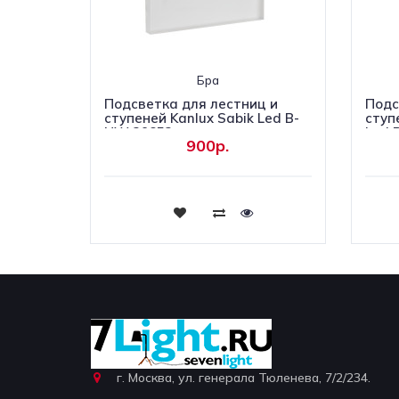
Бра
Подсветка для лестниц и
Подс
ступеней Kanlux Sabik Led B-
ступ
NW 29852
Led 
900р.
Купить
г. Москва, ул. генерала Тюленева, 7/2/234.