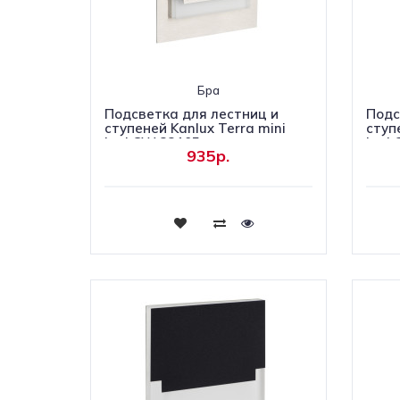
Бра
Подсветка для лестниц и
Подс
ступеней Kanlux Terra mini
ступ
Led CW 23105
Led 
935р.
Купить