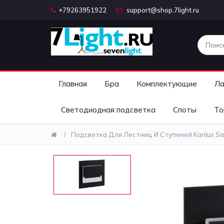
+79263951922
support@shop.7light.ru
Главная
Бра
Комплектующие
Ла
Светодиодная подсветка
Споты
То
Подсветка Для Лестниц И Ступеней Kanlux Sa