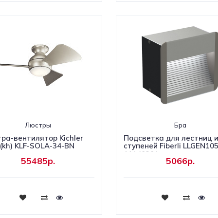
Люстры
Бра
ра-вентилятор Kichler
Подсветка для лестниц 
 (kh) KLF-SOLA-34-BN
ступеней Fiberli LLGEN10
11140301
55485р.
5066р.
Купить
Купить