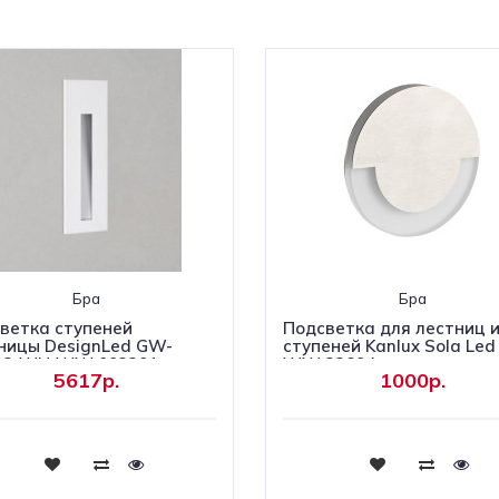
Бра
Бра
ветка ступеней
Подсветка для лестниц 
ницы DesignLed GW-
ступеней Kanlux Sola Led
-3-WH-WW 003301
WW 23804
5617р.
1000р.
Купить
Купить