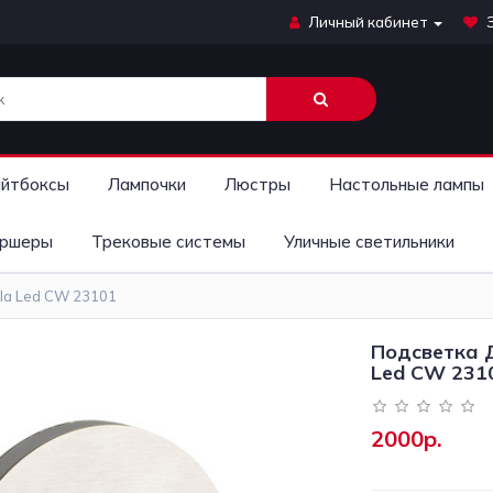
Личный кабинет
йтбоксы
Лампочки
Люстры
Настольные лампы
ршеры
Трековые системы
Уличные светильники
la Led CW 23101
Подсветка Д
Led CW 231
2000р.