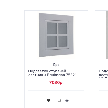
Бра
Подсветка ступеней
Подс
лестницы Paulmann 75321
лест
L615
7030р.
Купить