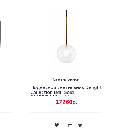
Светильники
и
Подвесной светильник Delight
5
Collection Ball Sola
9217P/D200 gold
17260р.
Купить