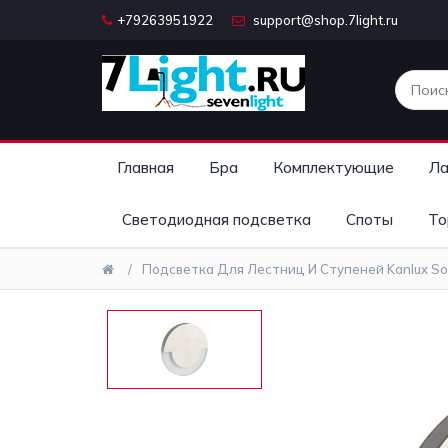
+79263951922
support@shop.7light.ru
Главная
Бра
Комплектующие
Ла
Светодиодная подсветка
Споты
То
Подсветка Для Лестниц И Ступеней Kanlux So