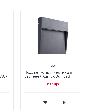
Бра
и
Подсветка для лестниц и
 AC-
ступеней Kanlux Duli Led
6,5W-NW-L-GR 33752
3930р.
Купить