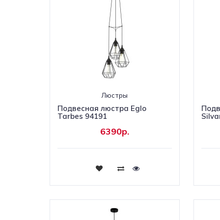
Люстры
Подвесная люстра Eglo
Подв
Tarbes 94191
Silv
6390р.
Купить