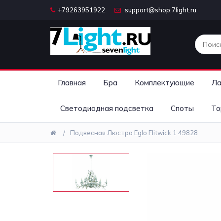
+79263951922
support@shop.7light.ru
Главная
Бра
Комплектующие
Ла
Светодиодная подсветка
Споты
То
Подвесная Люстра Eglo Flitwick 1 49828