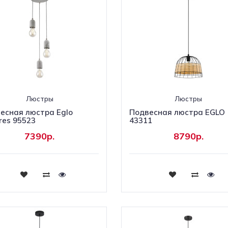
Люстры
Люстры
есная люстра Eglo
Подвесная люстра EGLO
ares 95523
43311
7390р.
8790р.
Купить
Купить