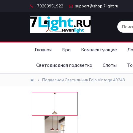
+79263951922
support@shop.7light.ru
Главная
Бра
Комплектующие
Ла
Светодиодная подсветка
Споты
То
Подвесной Светильник Eglo Vintage 49243