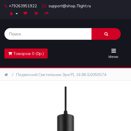
+79263951922
support@shop.7light.ru
Главная
Бра
Комплектующие
Товаров 0 (0р.)
Лайтбоксы
Меню
Лампочки
Подвесной Светильник Эра PL 16 BK Б0055574
Люстры
Настольные
лампы
Предметы
интерьера