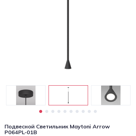
Светильники
Светодиодная
подсветка
Споты
Торшеры
Трековые
системы
Уличные
светильники
Электротовары
Подвесной Светильник Maytoni Arrow
P064PL-01B