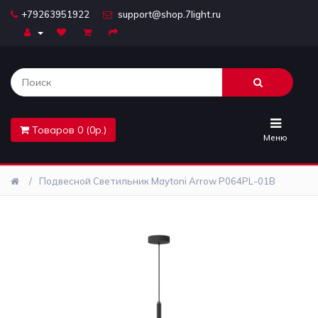
+79263951922
support@shop.7light.ru
Главная
Бра
Комплектующие
Товаров 0 (0р.)
Лайтбоксы
Меню
Лампочки
Подвесной Светильник Maytoni Arrow P064PL-01B
Люстры
Настольные
лампы
Предметы
интерьера