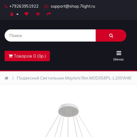
+79263951922
support@shop.7light.ru
Главная
Бра
Комплектующие
Товаров 0 (0р.)
Лайтбоксы
Меню
Лампочки
Подвесной Светильник Maytoni Rim MOD058PL-L100W4K
Люстры
Настольные
лампы
Предметы
интерьера