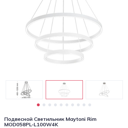
Светильники
Светодиодная
подсветка
Споты
Торшеры
Трековые
системы
Уличные
светильники
Электротовары
Подвесной Светильник Maytoni Rim
MOD058PL-L100W4K