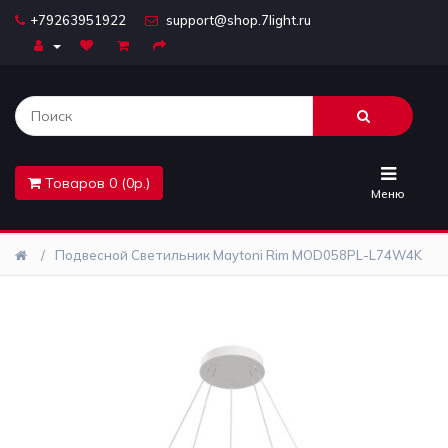
+79263951922
support@shop.7light.ru
Главная
Бра
Комплектующие
Товаров 0 (0р.)
Лайтбоксы
Меню
Лампочки
Подвесной Светильник Maytoni Rim MOD058PL-L74W4K
Люстры
Настольные
лампы
Предметы
интерьера