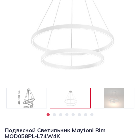
Светильники
Светодиодная
подсветка
Споты
Торшеры
Трековые
системы
Уличные
светильники
Электротовары
Подвесной Светильник Maytoni Rim
MOD058PL-L74W4K