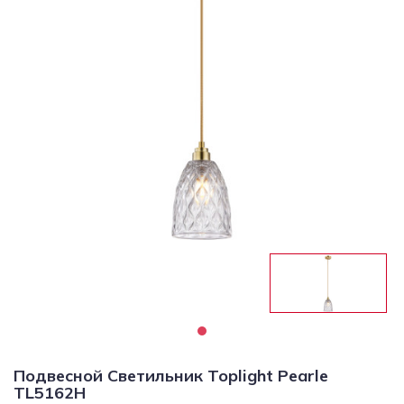
Светильники
Светодиодная
подсветка
Споты
Торшеры
Трековые
системы
Уличные
светильники
Электротовары
Подвесной Светильник Toplight Pearle
TL5162H