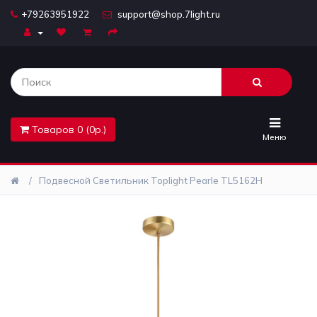
+79263951922
support@shop.7light.ru
Главная
Бра
Комплектующие
Товаров 0 (0р.)
Лайтбоксы
Меню
Лампочки
Подвесной Светильник Toplight Pearle TL5162H
Люстры
Настольные
лампы
Предметы
интерьера