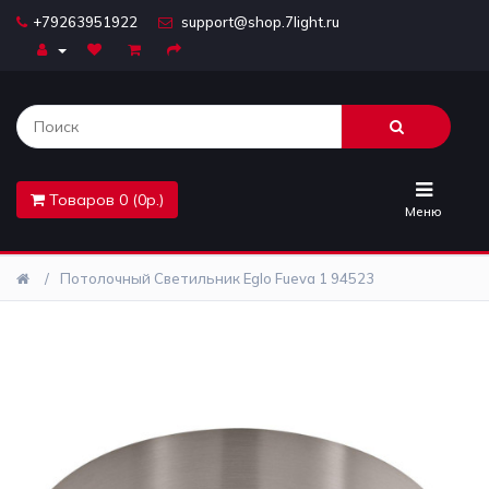
+79263951922
support@shop.7light.ru
Главная
Бра
Комплектующие
Товаров 0 (0р.)
Лайтбоксы
Меню
Лампочки
Потолочный Светильник Eglo Fueva 1 94523
Люстры
Настольные
лампы
Предметы
интерьера