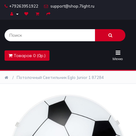
+79263951922
support@shop.7light.ru
Главная
Бра
Комплектующие
Товаров 0 (0р.)
Лайтбоксы
Меню
Лампочки
Потолочный Светильник Eglo Junior 1 87284
Люстры
Настольные
лампы
Предметы
интерьера