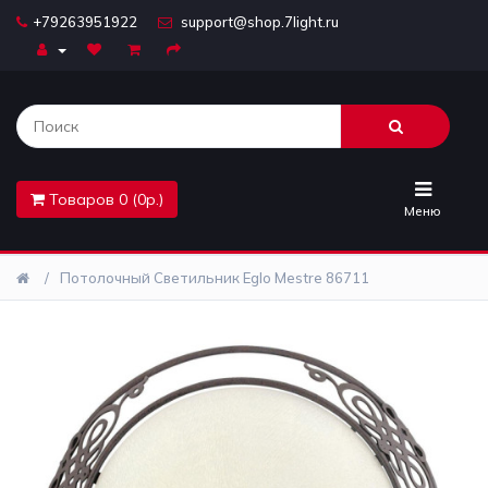
+79263951922
support@shop.7light.ru
Главная
Бра
Комплектующие
Товаров 0 (0р.)
Лайтбоксы
Меню
Лампочки
Потолочный Светильник Eglo Mestre 86711
Люстры
Настольные
лампы
Предметы
интерьера