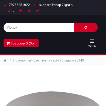
+79263951922
support@shop.7light.ru
Главная
Бра
Комплектующие
Товаров 0 (0р.)
Лайтбоксы
Меню
Лампочки
Потолочный Светильник Eglo Palomaro 93949
Люстры
Настольные
лампы
Предметы
интерьера