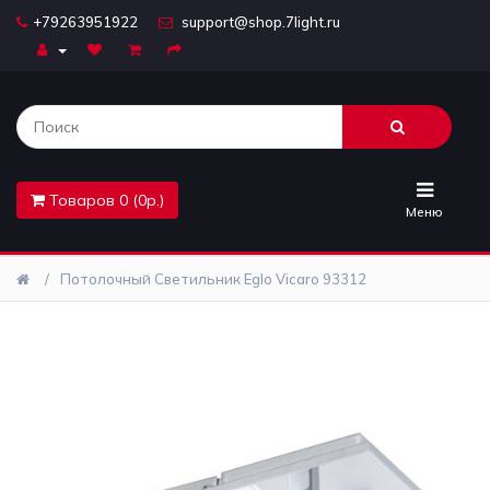
+79263951922
support@shop.7light.ru
Главная
Бра
Комплектующие
Товаров 0 (0р.)
Лайтбоксы
Меню
Лампочки
Потолочный Светильник Eglo Vicaro 93312
Люстры
Настольные
лампы
Предметы
интерьера