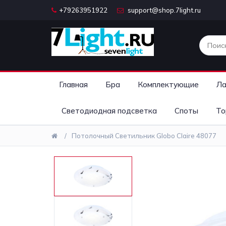
+79263951922
support@shop.7light.ru
Главная
Бра
Комплектующие
Ла
Светодиодная подсветка
Споты
То
Потолочный Светильник Globo Claire 48077