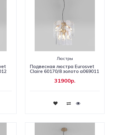
Люстры
vet
Подвесная люстра Eurosvet
012
Claire 60170/8 золото a069011
31900р.
Купить