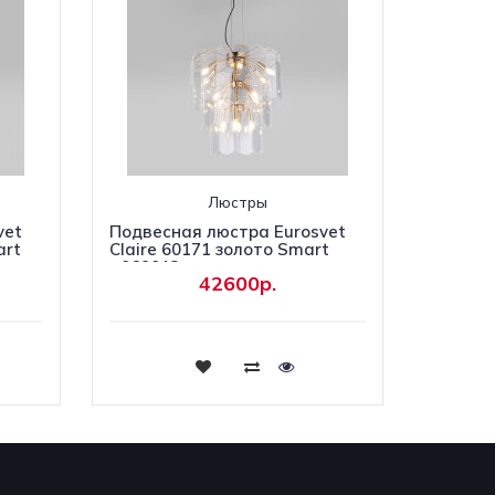
Люстры
vet
Подвесная люстра Eurosvet
art
Claire 60171 золото Smart
a069012
42600р.
Купить