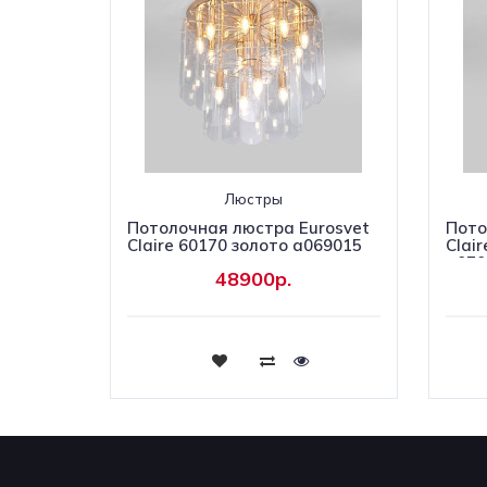
Люстры
Потолочная люстра Eurosvet
Пото
Claire 60170 золото a069015
Clai
a070
48900р.
Купить