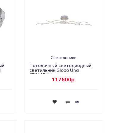
Светильники
ый
Потолочный светодиодный
I
светильник Globo Una
67810D4
117600р.
Купить