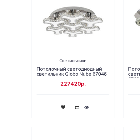
Светильники
Потолочный светодиодный
Пото
светильник Globo Nube 67046
свет
6703
227420р.
Купить