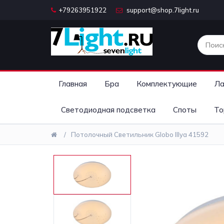
+79263951922
support@shop.7light.ru
Главная
Бра
Комплектующие
Ла
Светодиодная подсветка
Споты
То
Потолочный Светильник Globo Illya 41592