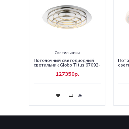
Светильники
Потолочный светодиодный
Пото
светильник Globo Titus 67092-
свет
80D
75
127350р.
Купить