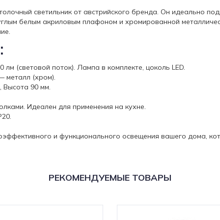
потолочный светильник от австрийского бренда. Он идеально по
руглым белым акриловым плафоном и хромированной металличе
ие.
:
0 лм (световой поток). Лампа в комплекте, цоколь LED.
 металл (хром).
 Высота 90 мм.
олками. Идеален для применения на кухне.
P20.
ергоэффективного и функционального освещения вашего дома, ко
РЕКОМЕНДУЕМЫЕ ТОВАРЫ